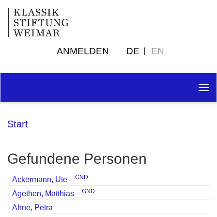
ANMELDEN
DE
EN
Tog
nav
Start
Gefundene Personen
GND
Ackermann, Ute
GND
Agethen, Matthias
Ahne, Petra