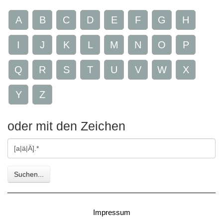
A
B
C
D
E
F
G
H
I
J
K
L
M
N
O
P
Q
R
S
T
U
V
W
X
Y
Z
oder mit den Zeichen
Gesuchte
Zeichen
Suchen...
Impressum