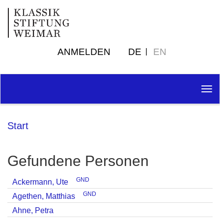
ANMELDEN
DE
EN
Tog
nav
Start
Gefundene Personen
GND
Ackermann, Ute
GND
Agethen, Matthias
Ahne, Petra