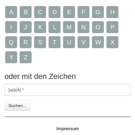
A
B
C
D
E
F
G
H
I
J
K
L
M
N
O
P
Q
R
S
T
U
V
W
X
Y
Z
oder mit den Zeichen
Gesuchte
Zeichen
Suchen...
Impressum