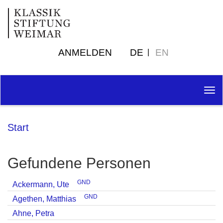
ANMELDEN
DE
EN
Tog
nav
Start
Gefundene Personen
GND
Ackermann, Ute
GND
Agethen, Matthias
Ahne, Petra