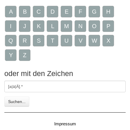
A
B
C
D
E
F
G
H
I
J
K
L
M
N
O
P
Q
R
S
T
U
V
W
X
Y
Z
oder mit den Zeichen
Gesuchte
Zeichen
Suchen...
Impressum