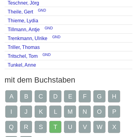
Teschner, Jörg
GND
Theile, Gert
Thieme, Lydia
GND
Tillmann, Antje
GND
Trenkmann, Ulrike
Triller, Thomas
GND
Tritschel, Tom
Tunkel, Anne
mit dem Buchstaben
A
B
C
D
E
F
G
H
I
J
K
L
M
N
O
P
Q
R
S
T
U
V
W
X