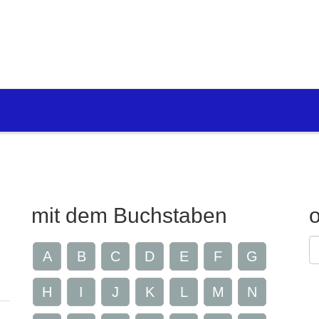
mit dem Buchstaben
G
A
B
C
D
E
F
G
Z
H
I
J
K
L
M
N