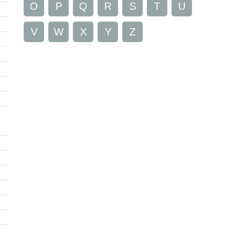
O
P
Q
R
S
T
U
V
W
X
Y
Z