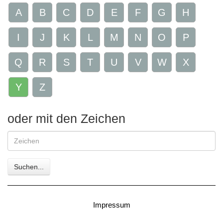
A
B
C
D
E
F
G
H
I
J
K
L
M
N
O
P
Q
R
S
T
U
V
W
X
Y
Z
oder mit den Zeichen
Gesuchte
Zeichen
Suchen...
Impressum