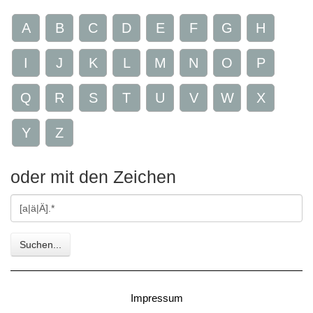
A
B
C
D
E
F
G
H
I
J
K
L
M
N
O
P
Q
R
S
T
U
V
W
X
Y
Z
oder mit den Zeichen
Gesuchte
Zeichen
Suchen...
Impressum