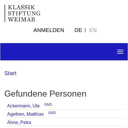
ANMELDEN
DE
EN
Tog
nav
Start
Gefundene Personen
GND
Ackermann, Ute
GND
Agethen, Matthias
Ahne, Petra