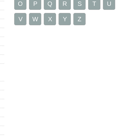
O
P
Q
R
S
T
U
V
W
X
Y
Z