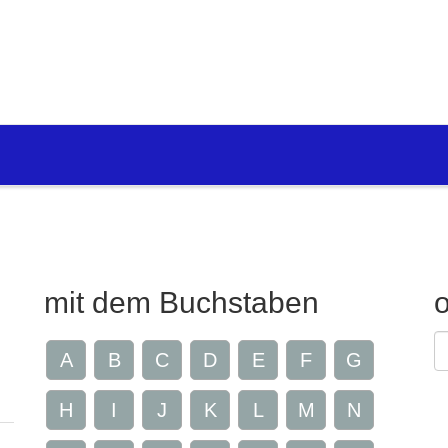
mit dem Buchstaben
G
A
B
C
D
E
F
G
Z
H
I
J
K
L
M
N