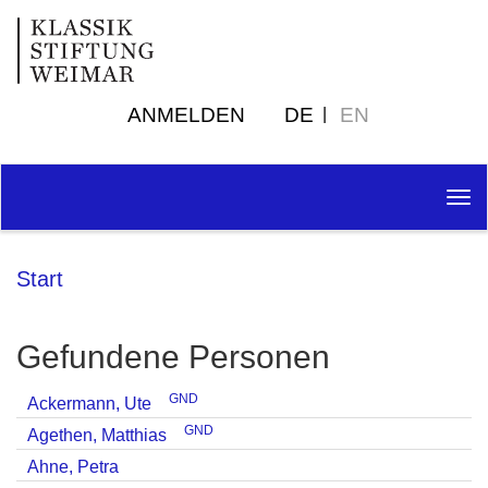
ANMELDEN
DE
EN
Tog
nav
Start
Gefundene Personen
GND
Ackermann, Ute
GND
Agethen, Matthias
Ahne, Petra