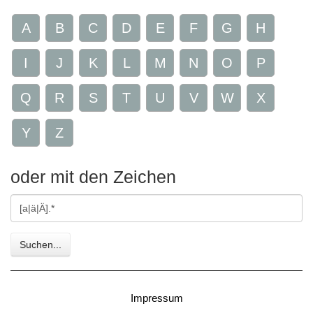
A
B
C
D
E
F
G
H
I
J
K
L
M
N
O
P
Q
R
S
T
U
V
W
X
Y
Z
oder mit den Zeichen
Gesuchte
Zeichen
Suchen...
Impressum