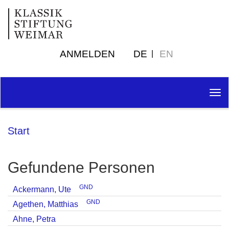
ANMELDEN
DE
EN
Tog
nav
Start
Gefundene Personen
GND
Ackermann, Ute
GND
Agethen, Matthias
Ahne, Petra