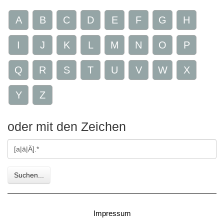
A
B
C
D
E
F
G
H
I
J
K
L
M
N
O
P
Q
R
S
T
U
V
W
X
Y
Z
oder mit den Zeichen
Gesuchte
Zeichen
Suchen...
Impressum