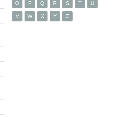
O
P
Q
R
S
T
U
V
W
X
Y
Z