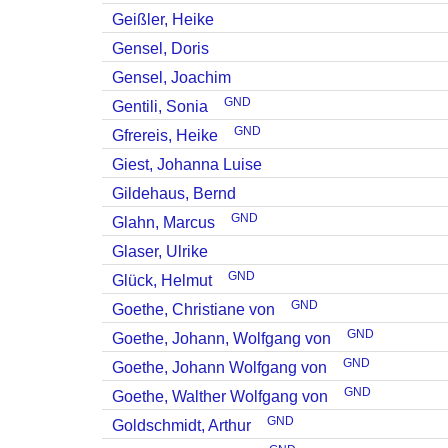
Geißler, Heike
Gensel, Doris
Gensel, Joachim
GND
Gentili, Sonia
GND
Gfrereis, Heike
Giest, Johanna Luise
Gildehaus, Bernd
GND
Glahn, Marcus
Glaser, Ulrike
GND
Glück, Helmut
GND
Goethe, Christiane von
GND
Goethe, Johann, Wolfgang von
GND
Goethe, Johann Wolfgang von
GND
Goethe, Walther Wolfgang von
GND
Goldschmidt, Arthur