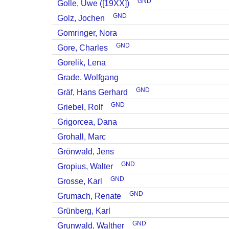
GND
Golle, Uwe ([19XX])
GND
Golz, Jochen
Gomringer, Nora
GND
Gore, Charles
Gorelik, Lena
Grade, Wolfgang
GND
Gräf, Hans Gerhard
GND
Griebel, Rolf
Grigorcea, Dana
Grohall, Marc
Grönwald, Jens
GND
Gropius, Walter
GND
Grosse, Karl
GND
Grumach, Renate
Grünberg, Karl
GND
Grunwald, Walther