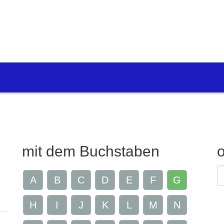
mit dem Buchstaben
G
A
B
C
D
E
F
G
Z
H
I
J
K
L
M
N