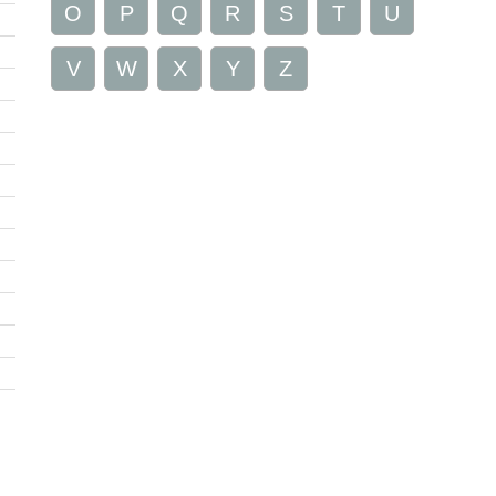
O
P
Q
R
S
T
U
V
W
X
Y
Z