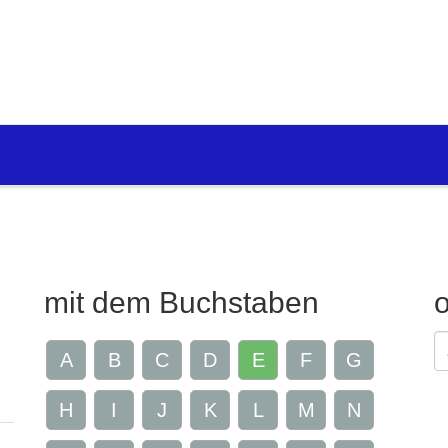
mit dem Buchstaben
G
A
B
C
D
E
F
G
Z
H
I
J
K
L
M
N