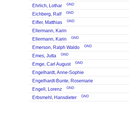
GND
Ehrlich, Lothar
GND
Eichberg, Ralf
GND
Eifler, Matthias
Ellermann, Karin
GND
Ellermann, Karin
GND
Emerson, Ralph Waldo
GND
Emes, Jutta
GND
Emge, Carl August
Engelhardt, Anne-Sophie
Engelhardt-Bunte, Rosemarie
GND
Engell, Lorenz
GND
Erbsmehl, Hansdieter