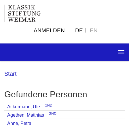
ANMELDEN
DE
EN
Tog
nav
Start
Gefundene Personen
GND
Ackermann, Ute
GND
Agethen, Matthias
Ahne, Petra