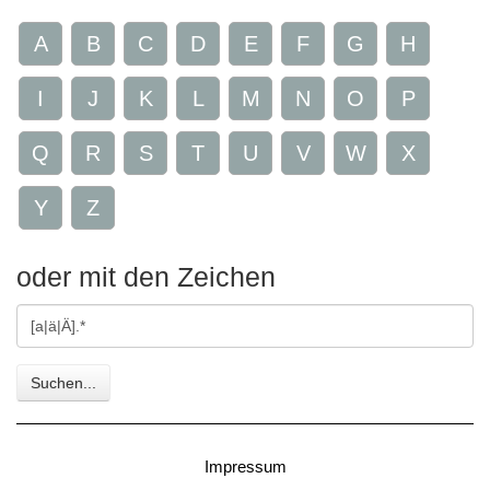
A
B
C
D
E
F
G
H
I
J
K
L
M
N
O
P
Q
R
S
T
U
V
W
X
Y
Z
oder mit den Zeichen
Gesuchte
Zeichen
Suchen...
Impressum