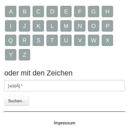
A
B
C
D
E
F
G
H
I
J
K
L
M
N
O
P
Q
R
S
T
U
V
W
X
Y
Z
oder mit den Zeichen
Gesuchte
Zeichen
Suchen...
Impressum