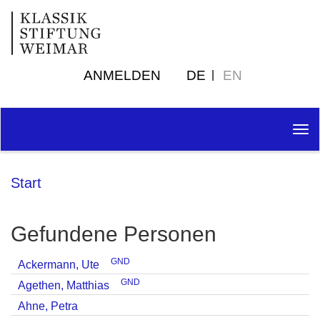
ANMELDEN
DE
EN
Tog
nav
Start
Gefundene Personen
GND
Ackermann, Ute
GND
Agethen, Matthias
Ahne, Petra