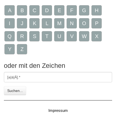
A
B
C
D
E
F
G
H
I
J
K
L
M
N
O
P
Q
R
S
T
U
V
W
X
Y
Z
oder mit den Zeichen
Gesuchte
Zeichen
Suchen...
Impressum