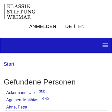
ANMELDEN
DE
EN
Tog
nav
Start
Gefundene Personen
GND
Ackermann, Ute
GND
Agethen, Matthias
Ahne, Petra