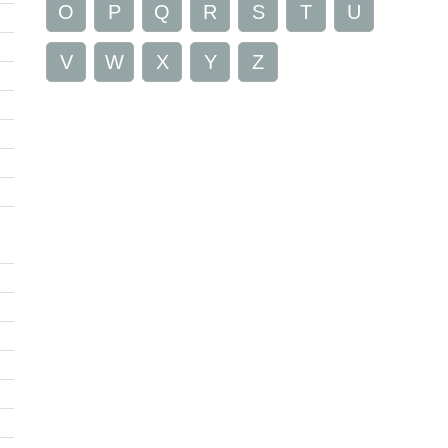
O
P
Q
R
S
T
U
V
W
X
Y
Z