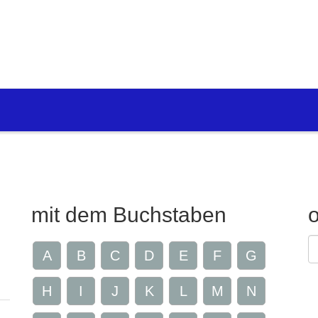
mit dem Buchstaben
G
A
B
C
D
E
F
G
Z
H
I
J
K
L
M
N