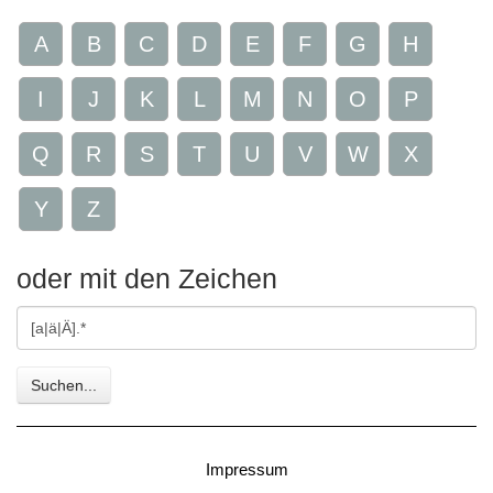
A
B
C
D
E
F
G
H
I
J
K
L
M
N
O
P
Q
R
S
T
U
V
W
X
Y
Z
oder mit den Zeichen
Gesuchte
Zeichen
Suchen...
Impressum