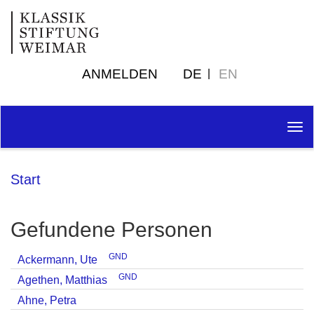
ANMELDEN
DE
EN
Tog
nav
Start
Gefundene Personen
GND
Ackermann, Ute
GND
Agethen, Matthias
Ahne, Petra