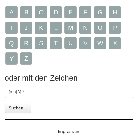
A
B
C
D
E
F
G
H
I
J
K
L
M
N
O
P
Q
R
S
T
U
V
W
X
Y
Z
oder mit den Zeichen
Gesuchte
Zeichen
Suchen...
Impressum