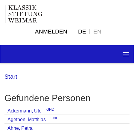
ANMELDEN
DE
EN
Tog
nav
Start
Gefundene Personen
GND
Ackermann, Ute
GND
Agethen, Matthias
Ahne, Petra