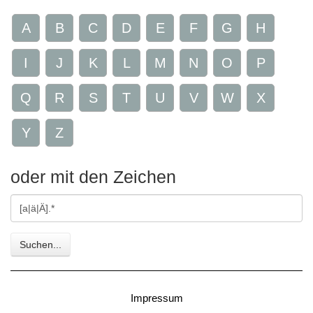
A
B
C
D
E
F
G
H
I
J
K
L
M
N
O
P
Q
R
S
T
U
V
W
X
Y
Z
oder mit den Zeichen
Gesuchte
Zeichen
Suchen...
Impressum