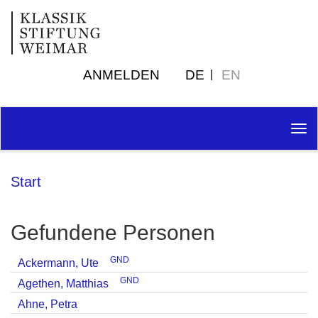
ANMELDEN
DE
EN
Tog
nav
Start
Gefundene Personen
GND
Ackermann, Ute
GND
Agethen, Matthias
Ahne, Petra