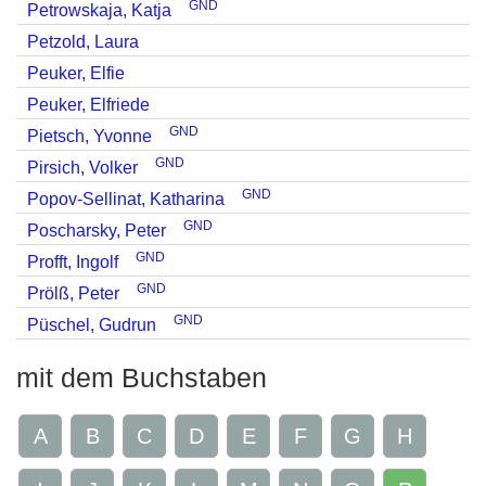
GND
Petrowskaja, Katja
Petzold, Laura
Peuker, Elfie
Peuker, Elfriede
GND
Pietsch, Yvonne
GND
Pirsich, Volker
GND
Popov-Sellinat, Katharina
GND
Poscharsky, Peter
GND
Profft, Ingolf
GND
Prölß, Peter
GND
Püschel, Gudrun
mit dem Buchstaben
A
B
C
D
E
F
G
H