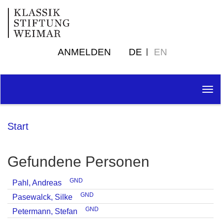
ANMELDEN
DE
EN
Tog
nav
Start
Gefundene Personen
GND
Pahl, Andreas
GND
Pasewalck, Silke
GND
Petermann, Stefan