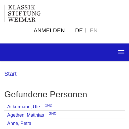
ANMELDEN
DE
EN
Tog
nav
Start
Gefundene Personen
GND
Ackermann, Ute
GND
Agethen, Matthias
Ahne, Petra