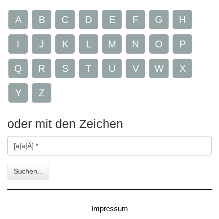
A
B
C
D
E
F
G
H
I
J
K
L
M
N
O
P
Q
R
S
T
U
V
W
X
Y
Z
oder mit den Zeichen
Gesuchte
Zeichen
Suchen...
Impressum