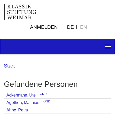
ANMELDEN
DE
EN
Tog
nav
Start
Gefundene Personen
GND
Ackermann, Ute
GND
Agethen, Matthias
Ahne, Petra