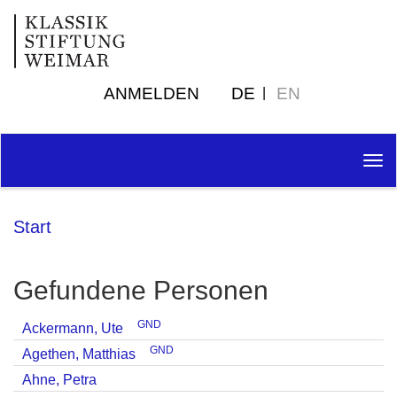
ANMELDEN
DE
EN
Tog
nav
Start
Gefundene Personen
GND
Ackermann, Ute
GND
Agethen, Matthias
Ahne, Petra