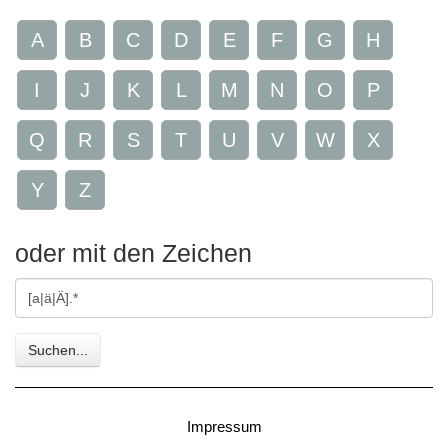
A
B
C
D
E
F
G
H
I
J
K
L
M
N
O
P
Q
R
S
T
U
V
W
X
Y
Z
oder mit den Zeichen
Gesuchte
Zeichen
Suchen...
Impressum