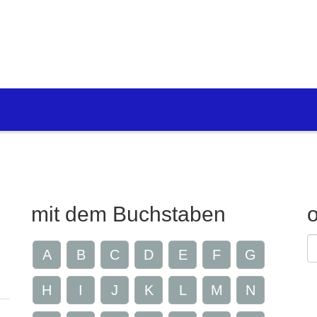
mit dem Buchstaben
G
A
B
C
D
E
F
G
Z
H
I
J
K
L
M
N