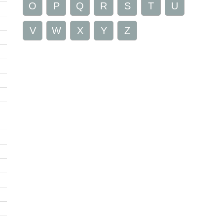
O
P
Q
R
S
T
U
V
W
X
Y
Z