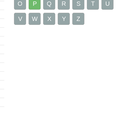
O
P
Q
R
S
T
U
V
W
X
Y
Z