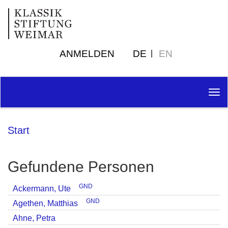
ANMELDEN
DE
EN
Tog
nav
Start
Gefundene Personen
GND
Ackermann, Ute
GND
Agethen, Matthias
Ahne, Petra