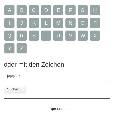
A
B
C
D
E
F
G
H
I
J
K
L
M
N
O
P
Q
R
S
T
U
V
W
X
Y
Z
oder mit den Zeichen
Gesuchte
Zeichen
Suchen...
Impressum