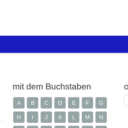
mit dem Buchstaben
G
A
B
C
D
E
F
G
Z
H
I
J
K
L
M
N