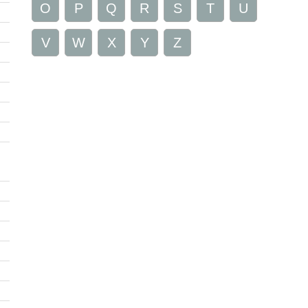
O
P
Q
R
S
T
U
V
W
X
Y
Z