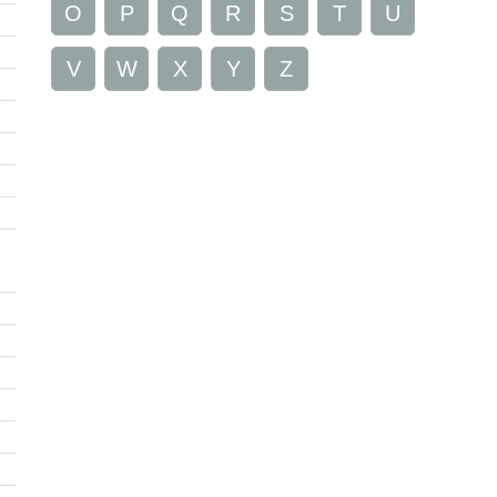
O
P
Q
R
S
T
U
V
W
X
Y
Z