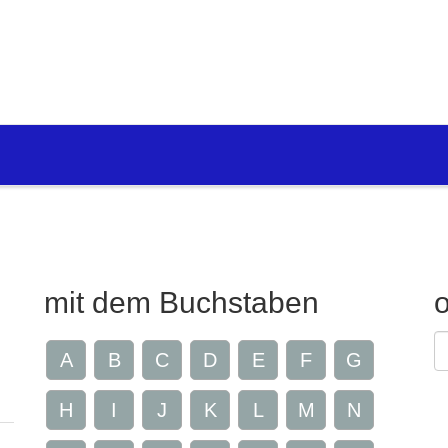
mit dem Buchstaben
G
A
B
C
D
E
F
G
Z
H
I
J
K
L
M
N