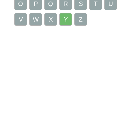
O
P
Q
R
S
T
U
V
W
X
Y
Z