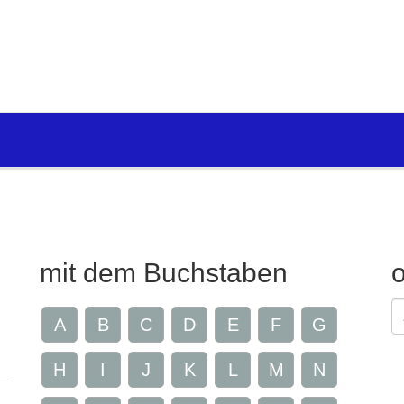
mit dem Buchstaben
G
A
B
C
D
E
F
G
Z
H
I
J
K
L
M
N