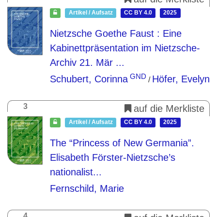
Artikel / Aufsatz
CC BY 4.0
2025
Nietzsche Goethe Faust
: Eine
Kabinettpräsentation im Nietzsche-
Archiv 21. Mär ...
GND
Schubert, Corinna
Höfer, Evelyn
/
3
auf die Merkliste
Artikel / Aufsatz
CC BY 4.0
2025
The “Princess of New Germania”.
Elisabeth Förster-Nietzsche’s
nationalist...
Fernschild, Marie
4