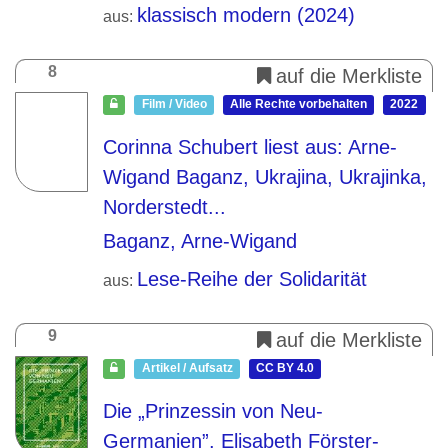
klassisch modern (2024)
aus:
8
auf die Merkliste
Film / Video
Alle Rechte vorbehalten
2022
Corinna Schubert liest aus: Arne-
Wigand Baganz, Ukrajina, Ukrajinka,
Norderstedt...
Baganz, Arne-Wigand
Lese-Reihe der Solidarität
aus:
9
auf die Merkliste
Artikel / Aufsatz
CC BY 4.0
Die „Prinzessin von Neu-
Germanien”. Elisabeth Förster-