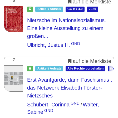
6
auf die Merkliste
Artikel / Aufsatz
CC BY 4.0
2025
Nietzsche im Nationalsozialismus.
Eine kleine Ausstellung zu einem
großen...
GND
Ulbricht, Justus H.
7
auf die Merkliste
Artikel / Aufsatz
Alle Rechte vorbehalten
2024
Erst Avantgarde, dann Faschismus
:
das Netzwerk Elisabeth Förster-
Nietzsches
GND
Schubert, Corinna
Walter,
/
GND
Sabine