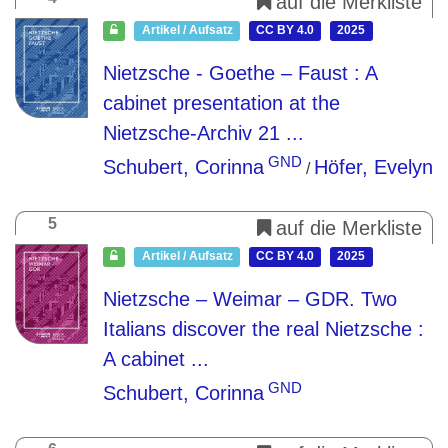
auf die Merkliste
Artikel / Aufsatz
CC BY 4.0
2025
Nietzsche - Goethe – Faust
: A
cabinet presentation at the
Nietzsche-Archiv 21 ...
GND
Schubert, Corinna
Höfer, Evelyn
/
5
auf die Merkliste
Artikel / Aufsatz
CC BY 4.0
2025
Nietzsche – Weimar – GDR. Two
Italians discover the real Nietzsche
:
A cabinet ...
GND
Schubert, Corinna