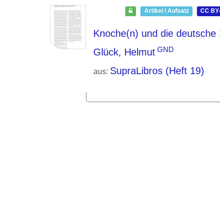
Artikel / Aufsatz
CC BY-
Knoche(n) und die deutsche
GND
Glück, Helmut
SupraLibros (Heft 19)
aus: