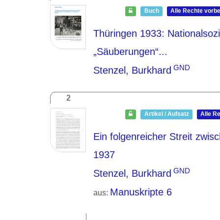
Buch
Alle Rechte vorb
Thüringen 1933: Nationalsoz
„Säuberungen“...
GND
Stenzel, Burkhard
2
Artikel / Aufsatz
Alle R
Ein folgenreicher Streit zw
1937
GND
Stenzel, Burkhard
Manuskripte 6
aus: