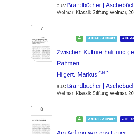
Brandbücher | Aschebüc
aus:
Weimar:
Klassik Stiftung Weimar, 2
7
Artikel / Aufsatz
Alle R
Zwischen Kulturerhalt und ge
Rahmen ...
GND
Hilgert, Markus
Brandbücher | Aschebüc
aus:
Weimar:
Klassik Stiftung Weimar, 2
8
Artikel / Aufsatz
Alle R
Am Anfang war das Feuer