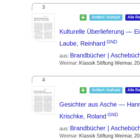
3
Artikel / Aufsatz
Alle R
Kulturelle Überlieferung — E
GND
Laube, Reinhard
Brandbücher | Aschebüc
aus:
Weimar:
Klassik Stiftung Weimar, 2
4
Artikel / Aufsatz
Alle R
Gesichter aus Asche — Hann
GND
Krischke, Roland
Brandbücher | Aschebüc
aus:
Weimar:
Klassik Stiftung Weimar, 2