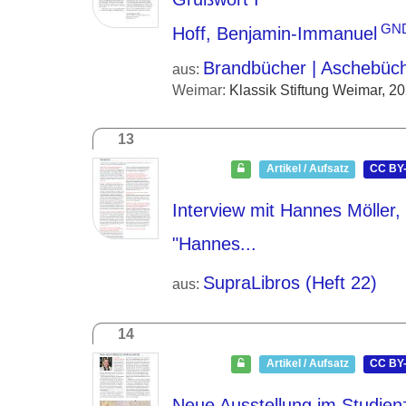
GN
Hoff, Benjamin-Immanuel
Brandbücher | Aschebüc
aus:
Weimar:
Klassik Stiftung Weimar, 2
13
Artikel / Aufsatz
CC BY-
Interview mit Hannes Möller,
"Hannes...
SupraLibros (Heft 22)
aus:
14
Artikel / Aufsatz
CC BY-
Neue Ausstellung im Studien