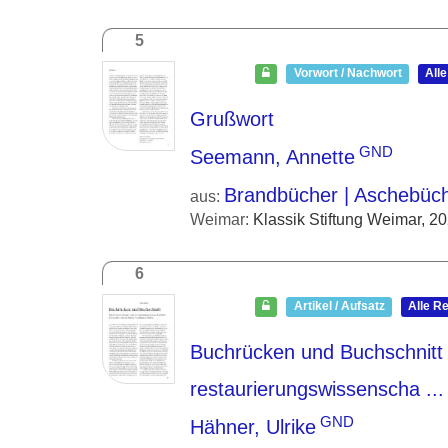
5
Vorwort / Nachwort
All
Grußwort
GND
Seemann, Annette
Brandbücher | Aschebüc
aus:
Weimar:
Klassik Stiftung Weimar, 2
6
Artikel / Aufsatz
Alle R
Buchrücken und Buchschnitt
restaurierungswissenscha ...
GND
Hähner, Ulrike