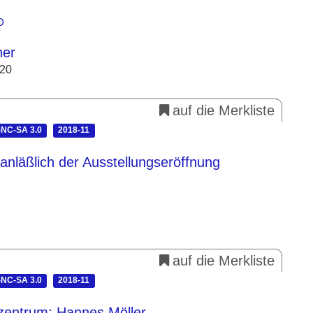
D
her
020
auf die Merkliste
NC-SA 3.0
2018-11
 anläßlich der Ausstellungseröffnung
auf die Merkliste
NC-SA 3.0
2018-11
zentrum: Hannes Möller.