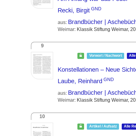
GND
Recki, Birgit
Brandbücher | Aschebüc
aus:
Weimar:
Klassik Stiftung Weimar, 2
9
Vorwort / Nachwort
All
Konstellationen – Neue Sicht
GND
Laube, Reinhard
Brandbücher | Aschebüc
aus:
Weimar:
Klassik Stiftung Weimar, 2
10
Artikel / Aufsatz
Alle R