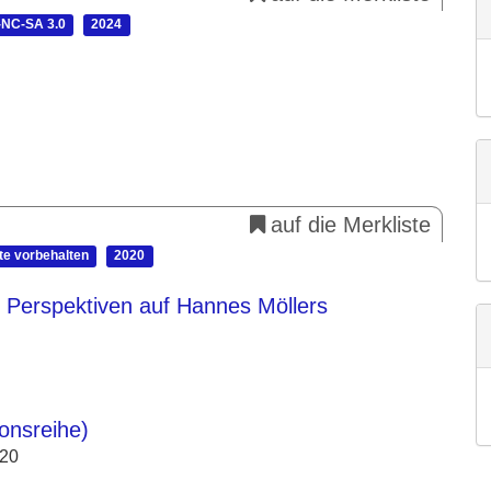
NC-SA 3.0
2024
auf die Merkliste
te vorbehalten
2020
 Perspektiven auf Hannes Möllers
ionsreihe)
020