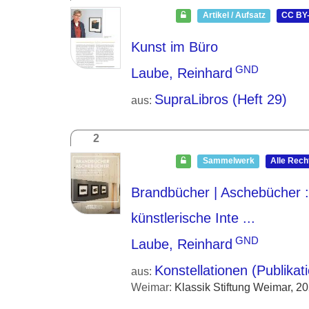
Artikel / Aufsatz
CC BY-
Kunst im Büro
GND
Laube, Reinhard
SupraLibros (Heft 29)
aus:
2
Sammelwerk
Alle Rech
Brandbücher | Aschebücher
:
künstlerische Inte ...
GND
Laube, Reinhard
Konstellationen (Publikat
aus:
Weimar:
Klassik Stiftung Weimar, 2