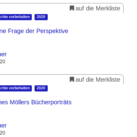
auf die Merkliste
echte vorbehalten
2020
ine Frage der Perspektive
her
020
auf die Merkliste
echte vorbehalten
2020
es Möllers Bücherporträts
her
020