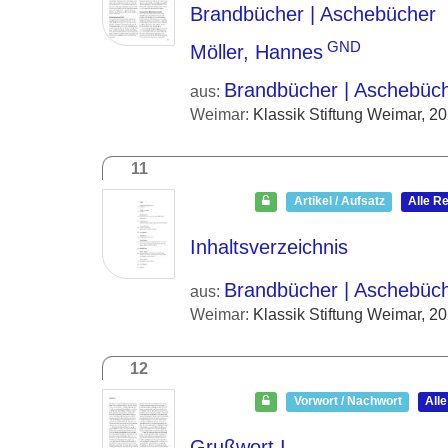
Brandbücher | Aschebücher
GND
Möller, Hannes
Brandbücher | Aschebüc
aus:
Weimar:
Klassik Stiftung Weimar, 2
11
Artikel / Aufsatz
Alle R
Inhaltsverzeichnis
Brandbücher | Aschebüc
aus:
Weimar:
Klassik Stiftung Weimar, 2
12
Vorwort / Nachwort
All
Grußwort I