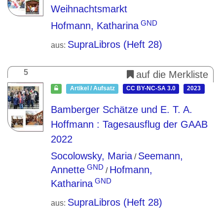
Weihnachtsmarkt
GND
Hofmann, Katharina
SupraLibros (Heft 28)
aus:
5
auf die Merkliste
Artikel / Aufsatz
CC BY-NC-SA 3.0
2023
Bamberger Schätze und E. T. A.
Hoffmann
: Tagesausflug der GAAB
2022
Socolowsky, Maria
Seemann,
/
GND
Annette
Hofmann,
/
GND
Katharina
SupraLibros (Heft 28)
aus: