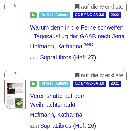
6
auf die Merkliste
Artikel / Aufsatz
CC BY-NC-SA 3.0
2022
Warum denn in die Ferne schweifen
: Tagesausflug der GAAB nach Jena
GND
Hofmann, Katharina
SupraLibros (Heft 27)
aus:
7
auf die Merkliste
Artikel / Aufsatz
CC BY-NC-SA 3.0
2021
Vereinshütte auf dem
Weihnachtsmarkt
Hofmann, Katharina
SupraLibros (Heft 26)
aus: