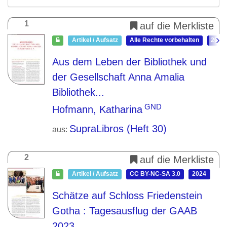
1
auf die Merkliste
Artikel / Aufsatz
Alle Rechte vorbehalten
2025
Aus dem Leben der Bibliothek und
der Gesellschaft Anna Amalia
Bibliothek...
GND
Hofmann, Katharina
SupraLibros (Heft 30)
aus:
2
auf die Merkliste
Artikel / Aufsatz
CC BY-NC-SA 3.0
2024
Schätze auf Schloss Friedenstein
Gotha
: Tagesausflug der GAAB
2023