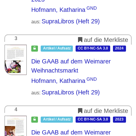
GND
Hofmann, Katharina
SupraLibros (Heft 29)
aus:
3
auf die Merkliste
Artikel / Aufsatz
CC BY-NC-SA 3.0
2024
Die GAAB auf dem Weimarer
Weihnachtsmarkt
GND
Hofmann, Katharina
SupraLibros (Heft 29)
aus:
4
auf die Merkliste
Artikel / Aufsatz
CC BY-NC-SA 3.0
2023
Die GAAB auf dem Weimarer