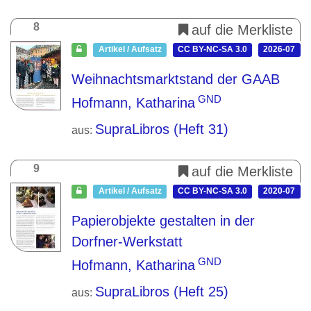
8
auf die Merkliste
Artikel / Aufsatz
CC BY-NC-SA 3.0
2026-07
Weihnachtsmarktstand der GAAB
GND
Hofmann, Katharina
SupraLibros (Heft 31)
aus:
9
auf die Merkliste
Artikel / Aufsatz
CC BY-NC-SA 3.0
2020-07
Papierobjekte gestalten in der
Dorfner-Werkstatt
GND
Hofmann, Katharina
SupraLibros (Heft 25)
aus: