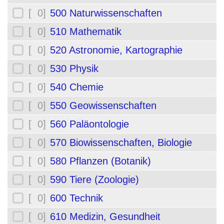
[ 0]
500 Naturwissenschaften
[ 0]
510 Mathematik
[ 0]
520 Astronomie, Kartographie
[ 0]
530 Physik
[ 0]
540 Chemie
[ 0]
550 Geowissenschaften
[ 0]
560 Paläontologie
[ 0]
570 Biowissenschaften, Biologie
[ 0]
580 Pflanzen (Botanik)
[ 0]
590 Tiere (Zoologie)
[ 0]
600 Technik
[ 0]
610 Medizin, Gesundheit