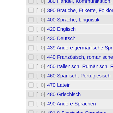
[ 0]
380 Handel, Kommunikation,
[ 0]
390 Bräuche, Etikette, Folklo
[ 0]
400 Sprache, Linguistik
[ 0]
420 Englisch
[ 0]
430 Deutsch
[ 0]
439 Andere germanische Sp
[ 0]
440 Französisch, romanische
[ 0]
450 Italienisch, Rumänisch,
[ 0]
460 Spanisch, Portugiesisch
[ 0]
470 Latein
[ 0]
480 Griechisch
[ 0]
490 Andere Sprachen