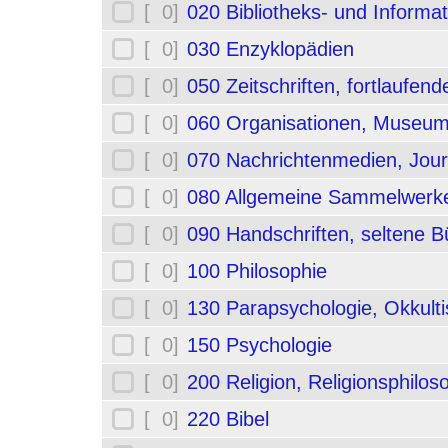
[ 0]
020 Bibliotheks- und Informa
[ 0]
030 Enzyklopädien
[ 0]
050 Zeitschriften, fortlaufe
[ 0]
060 Organisationen, Museum
[ 0]
070 Nachrichtenmedien, Jou
[ 0]
080 Allgemeine Sammelwerk
[ 0]
090 Handschriften, seltene B
[ 0]
100 Philosophie
[ 0]
130 Parapsychologie, Okkult
[ 0]
150 Psychologie
[ 0]
200 Religion, Religionsphilos
[ 0]
220 Bibel