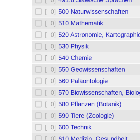
[ 0]
491.8 Slawische Sprachen
[ 0]
500 Naturwissenschaften
[ 0]
510 Mathematik
[ 0]
520 Astronomie, Kartographi
[ 0]
530 Physik
[ 0]
540 Chemie
[ 0]
550 Geowissenschaften
[ 0]
560 Paläontologie
[ 0]
570 Biowissenschaften, Biolo
[ 0]
580 Pflanzen (Botanik)
[ 0]
590 Tiere (Zoologie)
[ 0]
600 Technik
[ 0]
610 Medizin, Gesundheit