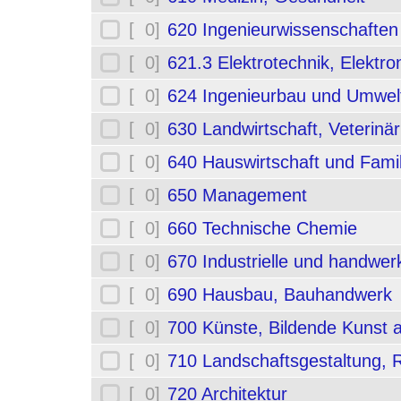
[ 0]
620 Ingenieurwissenschafte
[ 0]
621.3 Elektrotechnik, Elektro
[ 0]
624 Ingenieurbau und Umwel
[ 0]
630 Landwirtschaft, Veterinä
[ 0]
640 Hauswirtschaft und Fami
[ 0]
650 Management
[ 0]
660 Technische Chemie
[ 0]
670 Industrielle und handwerk
[ 0]
690 Hausbau, Bauhandwerk
[ 0]
700 Künste, Bildende Kunst 
[ 0]
710 Landschaftsgestaltung,
[ 0]
720 Architektur