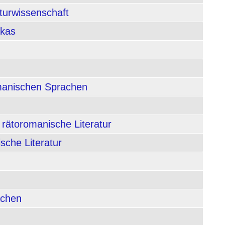
aturwissenschaft
ikas
rmanischen Sprachen
 rätoromanische Literatur
sche Literatur
achen