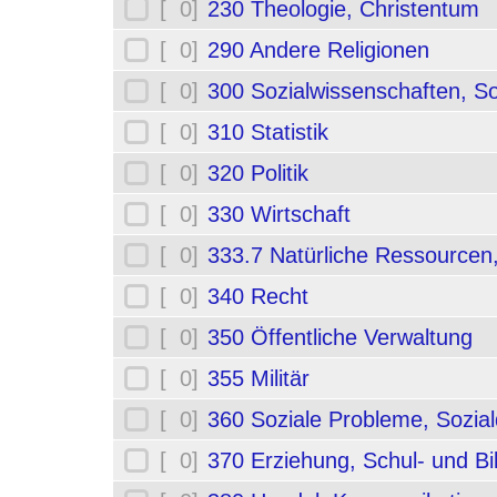
[ 0]
230 Theologie, Christentum
[ 0]
290 Andere Religionen
[ 0]
300 Sozialwissenschaften, So
[ 0]
310 Statistik
[ 0]
320 Politik
[ 0]
330 Wirtschaft
[ 0]
333.7 Natürliche Ressourcen
[ 0]
340 Recht
[ 0]
350 Öffentliche Verwaltung
[ 0]
355 Militär
[ 0]
360 Soziale Probleme, Sozial
[ 0]
370 Erziehung, Schul- und B