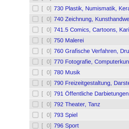
[ 0]
730 Plastik, Numismatik, Ker
[ 0]
740 Zeichnung, Kunsthandwe
[ 0]
741.5 Comics, Cartoons, Kar
[ 0]
750 Malerei
[ 0]
760 Grafische Verfahren, Dr
[ 0]
770 Fotografie, Computerkun
[ 0]
780 Musik
[ 0]
790 Freizeitgestaltung, Darst
[ 0]
791 Öffentliche Darbietungen
[ 0]
792 Theater, Tanz
[ 0]
793 Spiel
[ 0]
796 Sport