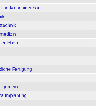
n und Maschinenbau
nik
ttechnik
rmedizin
lienleben
liche Fertigung
allgemein
 Raumplanung