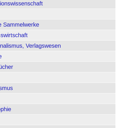
tionswissenschaft
nde Sammelwerke
swirtschaft
rnalismus, Verlagswesen
e
ücher
ismus
ophie