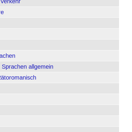
 Verkehr
re
rachen
 Sprachen allgemein
 Rätoromanisch