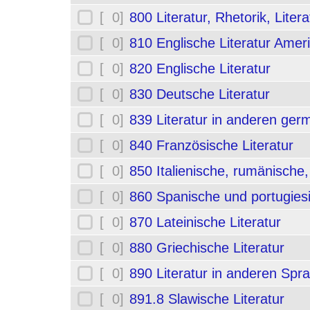
[ 0]
800 Literatur, Rhetorik, Liter
[ 0]
810 Englische Literatur Amer
[ 0]
820 Englische Literatur
[ 0]
830 Deutsche Literatur
[ 0]
839 Literatur in anderen ge
[ 0]
840 Französische Literatur
[ 0]
850 Italienische, rumänische,
[ 0]
860 Spanische und portugiesi
[ 0]
870 Lateinische Literatur
[ 0]
880 Griechische Literatur
[ 0]
890 Literatur in anderen Spr
[ 0]
891.8 Slawische Literatur