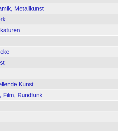
amik, Metallkunst
rk
ikaturen
ucke
st
ellende Kunst
, Film, Rundfunk