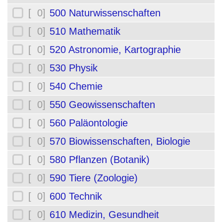
[ 0]
500 Naturwissenschaften
[ 0]
510 Mathematik
[ 0]
520 Astronomie, Kartographie
[ 0]
530 Physik
[ 0]
540 Chemie
[ 0]
550 Geowissenschaften
[ 0]
560 Paläontologie
[ 0]
570 Biowissenschaften, Biologie
[ 0]
580 Pflanzen (Botanik)
[ 0]
590 Tiere (Zoologie)
[ 0]
600 Technik
[ 0]
610 Medizin, Gesundheit