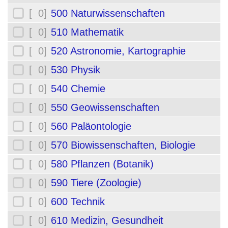
[ 0]
500 Naturwissenschaften
[ 0]
510 Mathematik
[ 0]
520 Astronomie, Kartographie
[ 0]
530 Physik
[ 0]
540 Chemie
[ 0]
550 Geowissenschaften
[ 0]
560 Paläontologie
[ 0]
570 Biowissenschaften, Biologie
[ 0]
580 Pflanzen (Botanik)
[ 0]
590 Tiere (Zoologie)
[ 0]
600 Technik
[ 0]
610 Medizin, Gesundheit