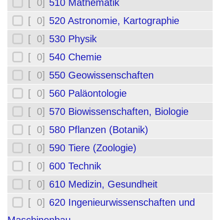
[ 0]
510 Mathematik
[ 0]
520 Astronomie, Kartographie
[ 0]
530 Physik
[ 0]
540 Chemie
[ 0]
550 Geowissenschaften
[ 0]
560 Paläontologie
[ 0]
570 Biowissenschaften, Biologie
[ 0]
580 Pflanzen (Botanik)
[ 0]
590 Tiere (Zoologie)
[ 0]
600 Technik
[ 0]
610 Medizin, Gesundheit
[ 0]
620 Ingenieurwissenschaften und