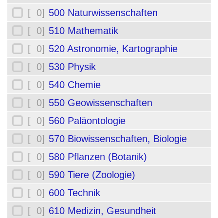
[ 0]
500 Naturwissenschaften
[ 0]
510 Mathematik
[ 0]
520 Astronomie, Kartographie
[ 0]
530 Physik
[ 0]
540 Chemie
[ 0]
550 Geowissenschaften
[ 0]
560 Paläontologie
[ 0]
570 Biowissenschaften, Biologie
[ 0]
580 Pflanzen (Botanik)
[ 0]
590 Tiere (Zoologie)
[ 0]
600 Technik
[ 0]
610 Medizin, Gesundheit