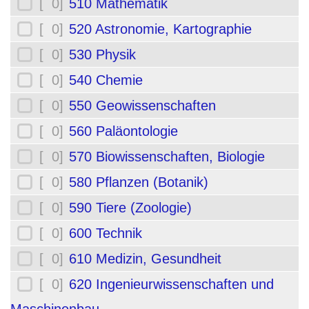
[ 0]
510 Mathematik
[ 0]
520 Astronomie, Kartographie
[ 0]
530 Physik
[ 0]
540 Chemie
[ 0]
550 Geowissenschaften
[ 0]
560 Paläontologie
[ 0]
570 Biowissenschaften, Biologie
[ 0]
580 Pflanzen (Botanik)
[ 0]
590 Tiere (Zoologie)
[ 0]
600 Technik
[ 0]
610 Medizin, Gesundheit
[ 0]
620 Ingenieurwissenschaften und