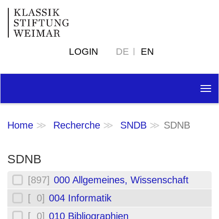
LOGIN
DE
EN
Tog
nav
Home
Recherche
SNDB
SDNB
SDNB
[897]
000 Allgemeines, Wissenschaft
[ 0]
004 Informatik
[ 0]
010 Bibliographien