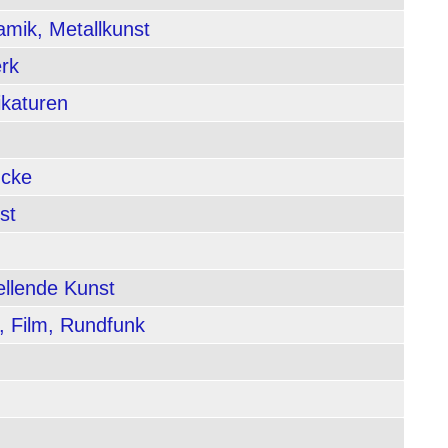
amik, Metallkunst
rk
ikaturen
ucke
st
ellende Kunst
, Film, Rundfunk