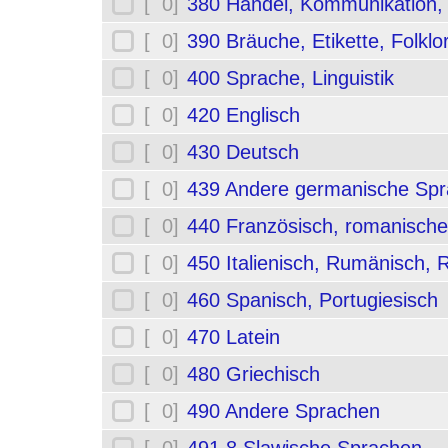
[ 0]
380 Handel, Kommunikation,
[ 0]
390 Bräuche, Etikette, Folklo
[ 0]
400 Sprache, Linguistik
[ 0]
420 Englisch
[ 0]
430 Deutsch
[ 0]
439 Andere germanische Sp
[ 0]
440 Französisch, romanische
[ 0]
450 Italienisch, Rumänisch,
[ 0]
460 Spanisch, Portugiesisch
[ 0]
470 Latein
[ 0]
480 Griechisch
[ 0]
490 Andere Sprachen