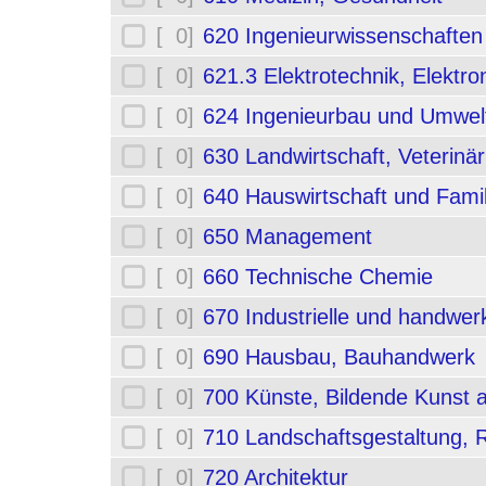
[ 0]
620 Ingenieurwissenschafte
[ 0]
621.3 Elektrotechnik, Elektro
[ 0]
624 Ingenieurbau und Umwel
[ 0]
630 Landwirtschaft, Veterinä
[ 0]
640 Hauswirtschaft und Fami
[ 0]
650 Management
[ 0]
660 Technische Chemie
[ 0]
670 Industrielle und handwerk
[ 0]
690 Hausbau, Bauhandwerk
[ 0]
700 Künste, Bildende Kunst 
[ 0]
710 Landschaftsgestaltung,
[ 0]
720 Architektur