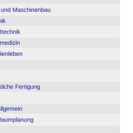
n und Maschinenbau
nik
ttechnik
rmedizin
lienleben
liche Fertigung
allgemein
 Raumplanung