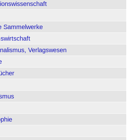
tionswissenschaft
nde Sammelwerke
swirtschaft
rnalismus, Verlagswesen
e
ücher
ismus
ophie