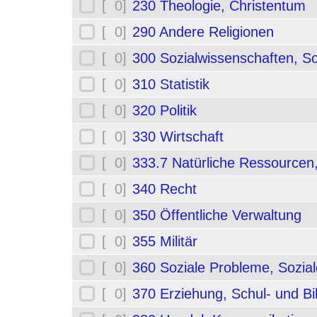
[ 0]
230 Theologie, Christentum
[ 0]
290 Andere Religionen
[ 0]
300 Sozialwissenschaften, So
[ 0]
310 Statistik
[ 0]
320 Politik
[ 0]
330 Wirtschaft
[ 0]
333.7 Natürliche Ressourcen
[ 0]
340 Recht
[ 0]
350 Öffentliche Verwaltung
[ 0]
355 Militär
[ 0]
360 Soziale Probleme, Sozial
[ 0]
370 Erziehung, Schul- und B