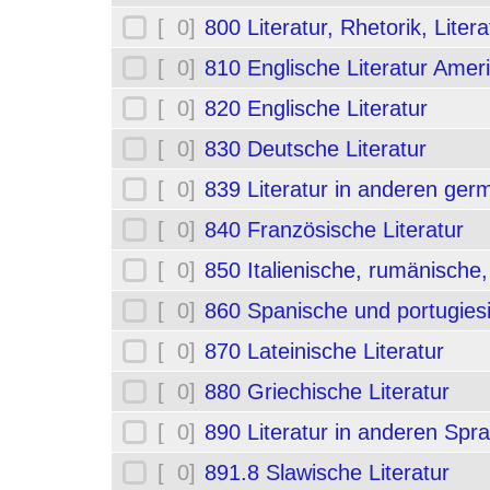
[ 0]
800 Literatur, Rhetorik, Liter
[ 0]
810 Englische Literatur Amer
[ 0]
820 Englische Literatur
[ 0]
830 Deutsche Literatur
[ 0]
839 Literatur in anderen ge
[ 0]
840 Französische Literatur
[ 0]
850 Italienische, rumänische,
[ 0]
860 Spanische und portugiesi
[ 0]
870 Lateinische Literatur
[ 0]
880 Griechische Literatur
[ 0]
890 Literatur in anderen Spr
[ 0]
891.8 Slawische Literatur