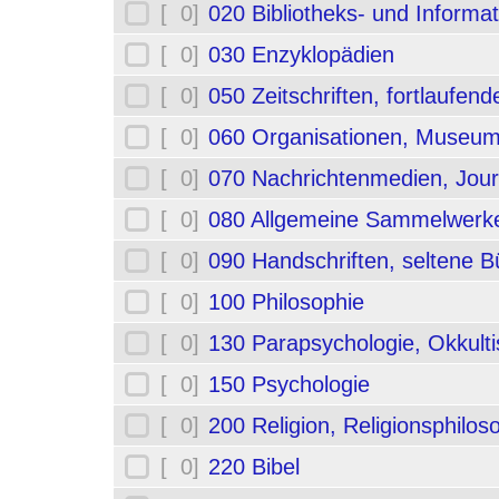
[ 0]
020 Bibliotheks- und Informa
[ 0]
030 Enzyklopädien
[ 0]
050 Zeitschriften, fortlaufe
[ 0]
060 Organisationen, Museum
[ 0]
070 Nachrichtenmedien, Jou
[ 0]
080 Allgemeine Sammelwerk
[ 0]
090 Handschriften, seltene B
[ 0]
100 Philosophie
[ 0]
130 Parapsychologie, Okkult
[ 0]
150 Psychologie
[ 0]
200 Religion, Religionsphilos
[ 0]
220 Bibel