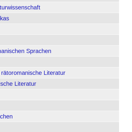
aturwissenschaft
ikas
rmanischen Sprachen
 rätoromanische Literatur
sche Literatur
achen