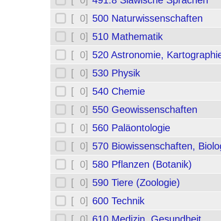
[ 0]
491.8 Slawische Sprachen
[ 0]
500 Naturwissenschaften
[ 0]
510 Mathematik
[ 0]
520 Astronomie, Kartographi
[ 0]
530 Physik
[ 0]
540 Chemie
[ 0]
550 Geowissenschaften
[ 0]
560 Paläontologie
[ 0]
570 Biowissenschaften, Biolo
[ 0]
580 Pflanzen (Botanik)
[ 0]
590 Tiere (Zoologie)
[ 0]
600 Technik
[ 0]
610 Medizin, Gesundheit