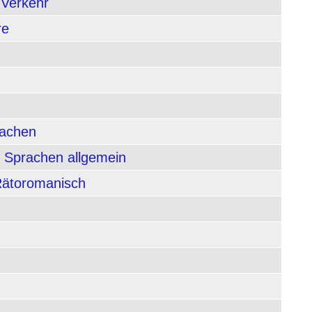
 Verkehr
re
rachen
 Sprachen allgemein
 Rätoromanisch