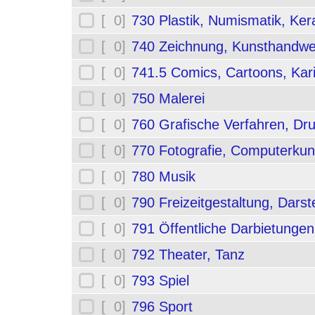
[ 0]
730 Plastik, Numismatik, Ker
[ 0]
740 Zeichnung, Kunsthandwe
[ 0]
741.5 Comics, Cartoons, Kar
[ 0]
750 Malerei
[ 0]
760 Grafische Verfahren, Dr
[ 0]
770 Fotografie, Computerkun
[ 0]
780 Musik
[ 0]
790 Freizeitgestaltung, Darst
[ 0]
791 Öffentliche Darbietungen
[ 0]
792 Theater, Tanz
[ 0]
793 Spiel
[ 0]
796 Sport