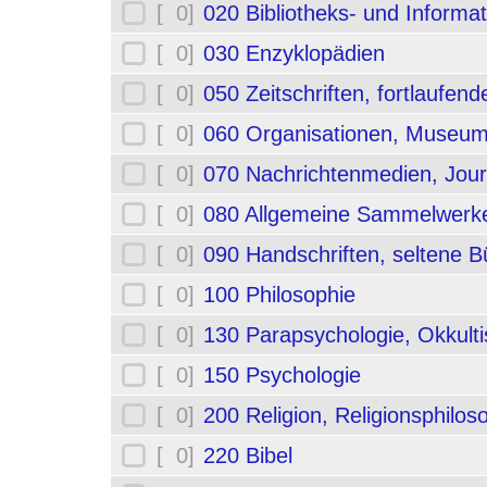
[ 0]
020 Bibliotheks- und Informa
[ 0]
030 Enzyklopädien
[ 0]
050 Zeitschriften, fortlaufe
[ 0]
060 Organisationen, Museum
[ 0]
070 Nachrichtenmedien, Jou
[ 0]
080 Allgemeine Sammelwerk
[ 0]
090 Handschriften, seltene B
[ 0]
100 Philosophie
[ 0]
130 Parapsychologie, Okkult
[ 0]
150 Psychologie
[ 0]
200 Religion, Religionsphilos
[ 0]
220 Bibel