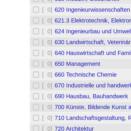
[ 0]
620 Ingenieurwissenschafte
[ 0]
621.3 Elektrotechnik, Elektro
[ 0]
624 Ingenieurbau und Umwel
[ 0]
630 Landwirtschaft, Veterinä
[ 0]
640 Hauswirtschaft und Fami
[ 0]
650 Management
[ 0]
660 Technische Chemie
[ 0]
670 Industrielle und handwerk
[ 0]
690 Hausbau, Bauhandwerk
[ 0]
700 Künste, Bildende Kunst 
[ 0]
710 Landschaftsgestaltung,
[ 0]
720 Architektur