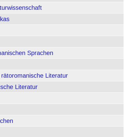
aturwissenschaft
ikas
rmanischen Sprachen
 rätoromanische Literatur
sche Literatur
achen