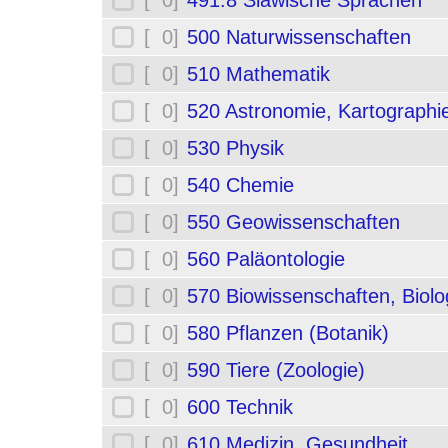
[ 0]
491.8 Slawische Sprachen
[ 0]
500 Naturwissenschaften
[ 0]
510 Mathematik
[ 0]
520 Astronomie, Kartographi
[ 0]
530 Physik
[ 0]
540 Chemie
[ 0]
550 Geowissenschaften
[ 0]
560 Paläontologie
[ 0]
570 Biowissenschaften, Biolo
[ 0]
580 Pflanzen (Botanik)
[ 0]
590 Tiere (Zoologie)
[ 0]
600 Technik
[ 0]
610 Medizin, Gesundheit