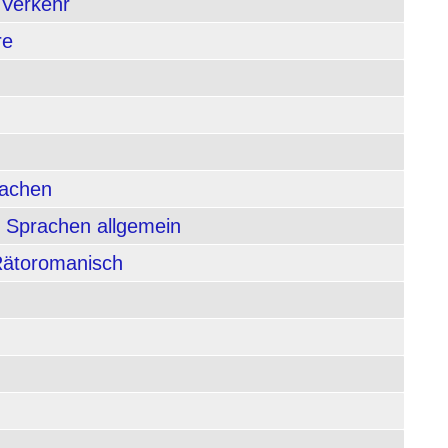
 Verkehr
re
rachen
 Sprachen allgemein
 Rätoromanisch