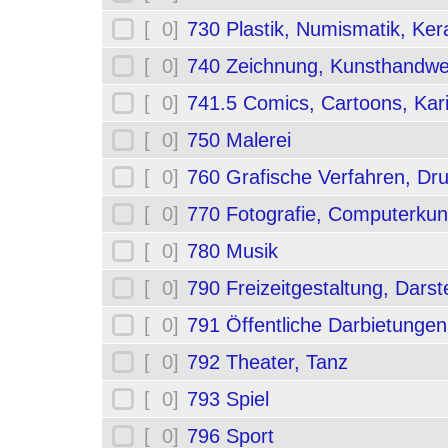
[ 0]
730 Plastik, Numismatik, Ker
[ 0]
740 Zeichnung, Kunsthandwe
[ 0]
741.5 Comics, Cartoons, Kar
[ 0]
750 Malerei
[ 0]
760 Grafische Verfahren, Dr
[ 0]
770 Fotografie, Computerkun
[ 0]
780 Musik
[ 0]
790 Freizeitgestaltung, Darst
[ 0]
791 Öffentliche Darbietungen
[ 0]
792 Theater, Tanz
[ 0]
793 Spiel
[ 0]
796 Sport