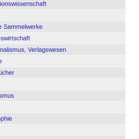
tionswissenschaft
nde Sammelwerke
swirtschaft
rnalismus, Verlagswesen
e
ücher
ismus
ophie