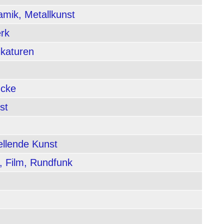
amik, Metallkunst
rk
ikaturen
ucke
st
ellende Kunst
, Film, Rundfunk