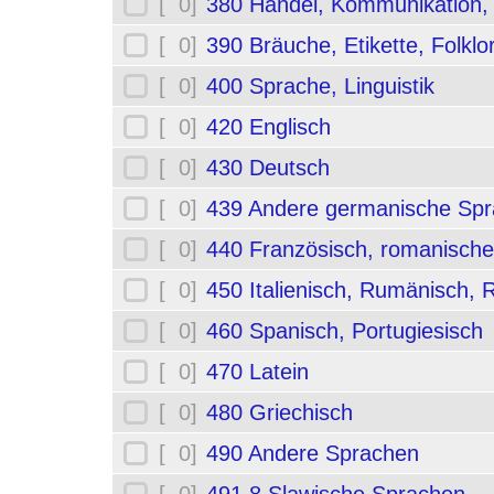
[ 0]
380 Handel, Kommunikation,
[ 0]
390 Bräuche, Etikette, Folklo
[ 0]
400 Sprache, Linguistik
[ 0]
420 Englisch
[ 0]
430 Deutsch
[ 0]
439 Andere germanische Sp
[ 0]
440 Französisch, romanische
[ 0]
450 Italienisch, Rumänisch,
[ 0]
460 Spanisch, Portugiesisch
[ 0]
470 Latein
[ 0]
480 Griechisch
[ 0]
490 Andere Sprachen