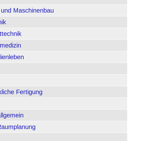
n und Maschinenbau
nik
ttechnik
rmedizin
lienleben
liche Fertigung
allgemein
 Raumplanung