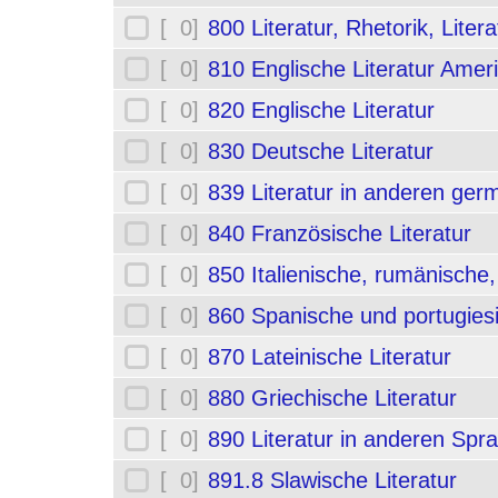
[ 0]
800 Literatur, Rhetorik, Liter
[ 0]
810 Englische Literatur Amer
[ 0]
820 Englische Literatur
[ 0]
830 Deutsche Literatur
[ 0]
839 Literatur in anderen ge
[ 0]
840 Französische Literatur
[ 0]
850 Italienische, rumänische,
[ 0]
860 Spanische und portugiesi
[ 0]
870 Lateinische Literatur
[ 0]
880 Griechische Literatur
[ 0]
890 Literatur in anderen Spr
[ 0]
891.8 Slawische Literatur