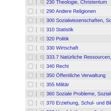
[ 0]
230 Theologie, Christentum
[ 0]
290 Andere Religionen
[ 0]
300 Sozialwissenschaften, So
[ 0]
310 Statistik
[ 0]
320 Politik
[ 0]
330 Wirtschaft
[ 0]
333.7 Natürliche Ressourcen
[ 0]
340 Recht
[ 0]
350 Öffentliche Verwaltung
[ 0]
355 Militär
[ 0]
360 Soziale Probleme, Sozial
[ 0]
370 Erziehung, Schul- und B