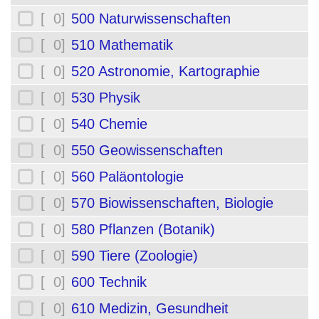
[ 0]
500 Naturwissenschaften
[ 0]
510 Mathematik
[ 0]
520 Astronomie, Kartographie
[ 0]
530 Physik
[ 0]
540 Chemie
[ 0]
550 Geowissenschaften
[ 0]
560 Paläontologie
[ 0]
570 Biowissenschaften, Biologie
[ 0]
580 Pflanzen (Botanik)
[ 0]
590 Tiere (Zoologie)
[ 0]
600 Technik
[ 0]
610 Medizin, Gesundheit