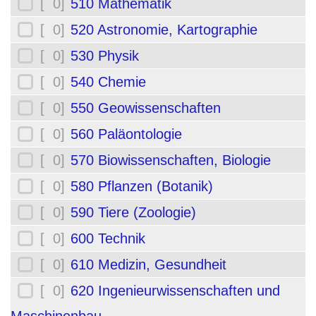
[ 0]
510 Mathematik
[ 0]
520 Astronomie, Kartographie
[ 0]
530 Physik
[ 0]
540 Chemie
[ 0]
550 Geowissenschaften
[ 0]
560 Paläontologie
[ 0]
570 Biowissenschaften, Biologie
[ 0]
580 Pflanzen (Botanik)
[ 0]
590 Tiere (Zoologie)
[ 0]
600 Technik
[ 0]
610 Medizin, Gesundheit
[ 0]
620 Ingenieurwissenschaften und