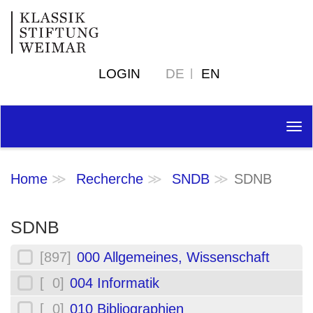
LOGIN
DE
EN
Tog
nav
Home
Recherche
SNDB
SDNB
SDNB
[897]
000 Allgemeines, Wissenschaft
[ 0]
004 Informatik
[ 0]
010 Bibliographien