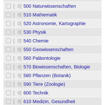
[ 0]
500 Naturwissenschaften
[ 0]
510 Mathematik
[ 0]
520 Astronomie, Kartographie
[ 0]
530 Physik
[ 0]
540 Chemie
[ 0]
550 Geowissenschaften
[ 0]
560 Paläontologie
[ 0]
570 Biowissenschaften, Biologie
[ 0]
580 Pflanzen (Botanik)
[ 0]
590 Tiere (Zoologie)
[ 0]
600 Technik
[ 0]
610 Medizin, Gesundheit