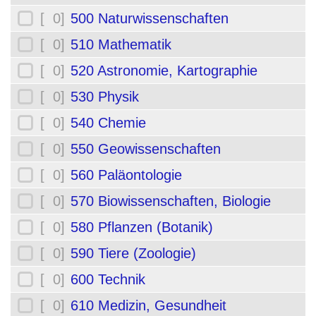
[ 0]
500 Naturwissenschaften
[ 0]
510 Mathematik
[ 0]
520 Astronomie, Kartographie
[ 0]
530 Physik
[ 0]
540 Chemie
[ 0]
550 Geowissenschaften
[ 0]
560 Paläontologie
[ 0]
570 Biowissenschaften, Biologie
[ 0]
580 Pflanzen (Botanik)
[ 0]
590 Tiere (Zoologie)
[ 0]
600 Technik
[ 0]
610 Medizin, Gesundheit