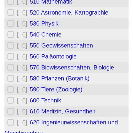
[ 0]
510 Mathematik
[ 0]
520 Astronomie, Kartographie
[ 0]
530 Physik
[ 0]
540 Chemie
[ 0]
550 Geowissenschaften
[ 0]
560 Paläontologie
[ 0]
570 Biowissenschaften, Biologie
[ 0]
580 Pflanzen (Botanik)
[ 0]
590 Tiere (Zoologie)
[ 0]
600 Technik
[ 0]
610 Medizin, Gesundheit
[ 0]
620 Ingenieurwissenschaften und