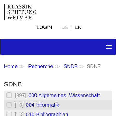
LOGIN
DE
EN
Tog
nav
Home
Recherche
SNDB
SDNB
SDNB
[897]
000 Allgemeines, Wissenschaft
[ 0]
004 Informatik
[ 0]
010 Bibliographien