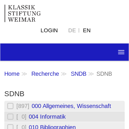
LOGIN
DE
EN
Tog
nav
Home
Recherche
SNDB
SDNB
SDNB
[897]
000 Allgemeines, Wissenschaft
[ 0]
004 Informatik
[ 0]
010 Bibliographien