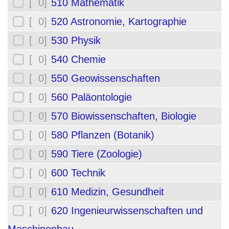
[ 0]
510 Mathematik
[ 0]
520 Astronomie, Kartographie
[ 0]
530 Physik
[ 0]
540 Chemie
[ 0]
550 Geowissenschaften
[ 0]
560 Paläontologie
[ 0]
570 Biowissenschaften, Biologie
[ 0]
580 Pflanzen (Botanik)
[ 0]
590 Tiere (Zoologie)
[ 0]
600 Technik
[ 0]
610 Medizin, Gesundheit
[ 0]
620 Ingenieurwissenschaften und