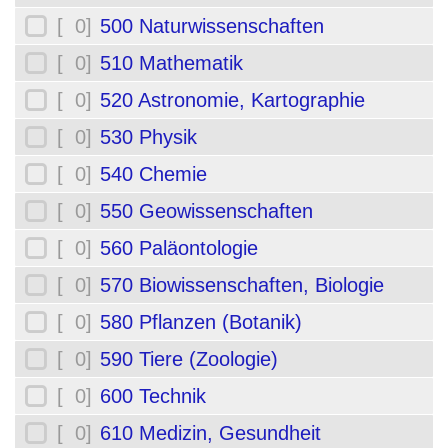
[ 0]
500 Naturwissenschaften
[ 0]
510 Mathematik
[ 0]
520 Astronomie, Kartographie
[ 0]
530 Physik
[ 0]
540 Chemie
[ 0]
550 Geowissenschaften
[ 0]
560 Paläontologie
[ 0]
570 Biowissenschaften, Biologie
[ 0]
580 Pflanzen (Botanik)
[ 0]
590 Tiere (Zoologie)
[ 0]
600 Technik
[ 0]
610 Medizin, Gesundheit